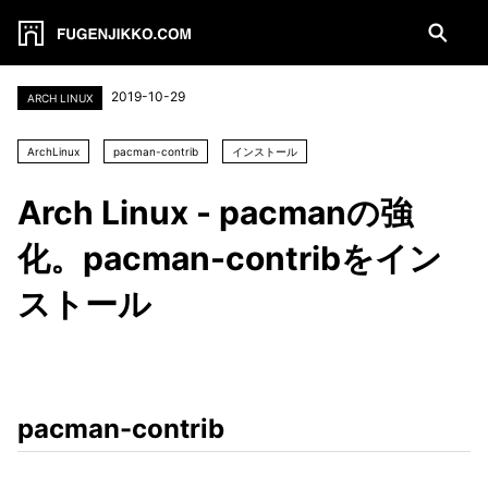
2019-10-29
ARCH LINUX
ArchLinux
pacman-contrib
インストール
Arch Linux - pacmanの強
化。pacman-contribをイン
ストール
pacman-contrib