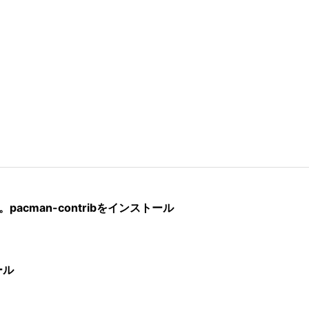
強化。pacman-contribをインストール
ール