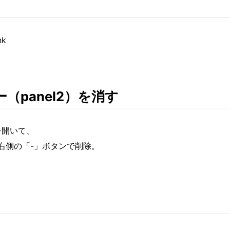
k
ー（panel2）を消す
を開いて、
右側の「-」ボタンで削除。